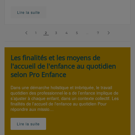
Lire la suite
1
2
3
4
5
…
7
Les finalités et les moyens de
l'accueil de l'enfance au quotidien
selon Pro Enfance
Dans une démarche holistique et imbriquée, le travail
quotidien des professionnel∙le∙s de l’enfance implique de
s’ajuster à chaque enfant, dans un contexte collectif. Les
finalités de l'accueil de l'enfance au quotidien Pour
répondre aux missio…
Lire la suite