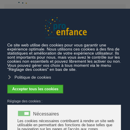
Accéder au contenu principal
Documentation colonne droite
Rapports UNICEF sur la
politique familiale et l'accueil de l'enfance
Rapports UNICEF sur la politique
familiale et l'accueil de l'enfance
Le rapport « Are the world’s richest countries family-friendly?
Policy in the OECD and EU » (UNICEF, 2019) classe la Suisse en
matière de politique familiale au dernier rang et l'étude « Where
do rich countries stand on childcare » (UNICEF, juin 2021) classe
la Suisse au 38ème rang sur 41 des pays les plus riches.
Are the world’s richest countries family-friendly? Policy in the