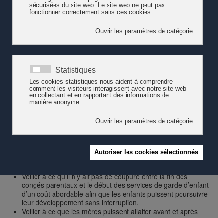
OECD and EU
Le rapport « Are the world’s richest countries family-friendly?
Policy in the OECD and EU » classe la Suisse en matière de
politique familiale au dernier rang Inversement, la Norvège,
l’Islande, l’Estonie et le Portugal ont les politiques les plus
favorables aux familles, parmi les 31 pays riches de l'OCDE et de
l'UE qui disposent de données.
Outre l'analyse d'un classement, ce rapport propose quelques
conseils aux pays sur la façon d’améliorer leurs politiques en
faveur des familles :
Accorder des congés parentaux d’au moins six mois,
garantis par la loi, dans l’ensemble du pays.
Permettre à tous les enfants de bénéficier de services de
garde accessibles, adaptés à leur âge, de qualité et d’un
coût abordable, quelles que soient leurs circonstances
familiales.
Veiller à ce qu’il n’y ait pas de coupure entre la fin des
congés parentaux et le début des services de garde d’enfant
d’un coût abordable afin que les enfants puissent poursuivre
leur développement sans interruption.
Veiller à ce que les mères puissent allaiter avant et après