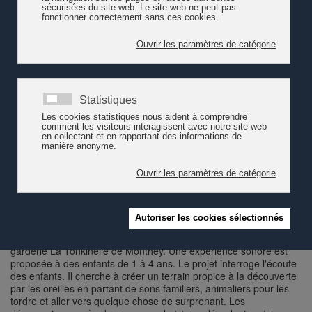
ans, sur la créativité des tout-petits.
Quatre projets en devenir
Les projets se basant sur le principe d’une co-construction entre
les partenaires, ils sont potentiellement amenés à évoluer en
fonction des interactions et des observations qui en découlent. Il
est notamment question de réfléchir aux pratiques mises en place
et de développer une méthodologie de projet pour pérenniser les
démarches et les rendre transférables pour d’autres acteurs. Un
bilan sera disponible en fin de parcours.
Pling Plong Meuh. Jardin sonore interactif
Pling Plong Meuh
est un projet des productions Hors Cases, en
collaboration avec le pôle culturel La Bavette et la Crèche-
garderie La Tonkinelle de Monthey. Une expérience sonore est
proposée à des enfants de 1 à 4 ans. Le projet interroge l'écoute
des enfants. Il cherche à créer un terrain propice à la découverte
par les oreilles en partant de sons familiers, animaliers pour les
tordre et aller vers quelque chose de surprenant. Les