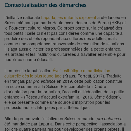
Contextualisation des démarches
L’initiative nationale
Lapurla, les enfants explorent
a été lancée en
Suisse alémanique par la Haute école des arts de Berne (HKB) et
le Pour-cent culturel Migros. Ce projet porte sur la créativité des
tous petits : celle-ci n’est pas considérée comme une capacité à
produire des objets répondant aux critères des adultes, mais
comme une compétence transversale de résolution de situations.
Il s’agit aussi d’inciter les professionnel·les de la petite enfance,
les artistes et les institutions culturelles à travailler ensemble pour
nourrir ce champ éducatif.
Il en résulte la publication
Éveil esthétique et participation
culturelle dès le plus jeune âge
(Kraus, Ferretti, 2017). Traduite
en français par
pro enfance
en 2019, cette publication constitue
un socle commun à la Suisse. Elle complète le « Cadre
d’orientation pour la formation, l'accueil et l'éducation de la petite
enfance » (Réseau d’accueil extrafamilial, 2016, 3ème édition),
elle se présente comme une source d’inspiration pour les
professionnel·les interpelés par la thématique.
Afin de promouvoir l’initiative en Suisse romande,
pro enfance
a
été mandatée par Lapurla. Dans cette perspective, l’association a
sollicité quatre partenaires pour développer des projets pilotes. Il