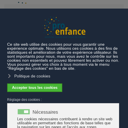
Accéder au contenu principal
Projets et prestations
Prestations particulières
Lapurla, les
enfants explorent
Quatre projets Lapurla en devenir en Suisse
romande : concepts et contextualisation
Quatre projets Lapurla en devenir en
Suisse romande : concepts et
contextualisation
Quatre projets pilotes s’inscrivant dans le
cadre de l’initiative nationale « Lapurla,
les enfants explorent » sont développés
en Suisse romande, courant 2021-2022.
Les démarches visent à enrichir le regard porté sur l’éveil
esthétique et la participation culturelle des enfants âgés de 0 à 4