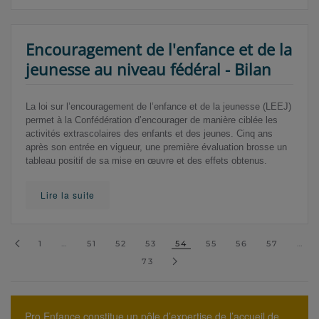
Encouragement de l'enfance et de la
jeunesse au niveau fédéral - Bilan
La loi sur l’encouragement de l’enfance et de la jeunesse (LEEJ)
permet à la Confédération d’encourager de manière ciblée les
activités extrascolaires des enfants et des jeunes. Cinq ans
après son entrée en vigueur, une première évaluation brosse un
tableau positif de sa mise en œuvre et des effets obtenus.
Lire la suite
1
…
51
52
53
54
55
56
57
…
73
Pro Enfance constitue un pôle d’expertise de l’accueil de