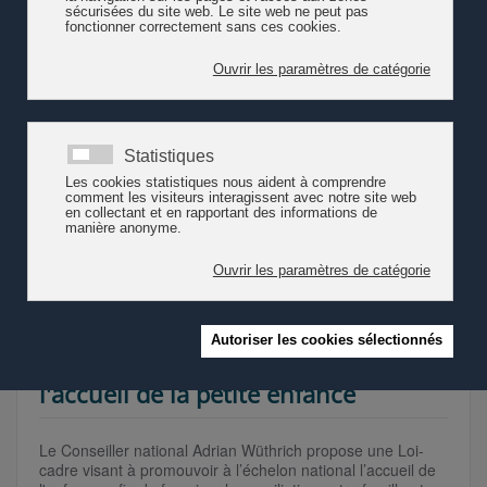
Parascolaire : Trait d'union parents-
professionnels
Quel est le trait d'union dans le travail des équipes avec les
parents des enfants accueillis en UAPE ou APEMS ? Le
Centre de ressources en éducation (CREDE) s'est penché
sur cette question. Le propos est tiré de leur infolettre no
147, du 16 avril 2019.
Lire la suite
Dépôt d'une motion pour favoriser
l'accueil de la petite enfance
Le Conseiller national Adrian Wüthrich propose une
Loi-
cadre visant à promouvoir à l’échelon national l’accueil de