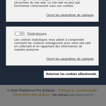
collaboration avec PRo Familia Suisse, Madame Meier-Schatz a
adressé une
lettre
à l'Office fédéral des assurances sociales
(OFAS) le 6 juillet 2015 ainsi qu'un
courrier
à la commission des
finances du Conseil national le 10 août 2015. Cette démarche a
également été cosignée par
pro enfance
, kibesuisse et la
Fondation suisse du service social international (SSI).
Pro enfance
salue cette démarche permettant notamment
d'assurer la qualité de l'accueil de l'enfance en Suisse. Elle
permet aussi de reconnaître l’exigence de la Suisse romande de
se fédérer dans ce domaine. Elle souscrit aussi aux besoins du
Réseau d'accueil extrafamilial
de bénéficier de ce crédit en faveur
des familles alors que la pertinence de leurs publications est
avérée.
© 2023 Plateforme Pro Enfance -
Politique de confidentialité
-
Paramètres des cookies
-
Site créé par
web-ressources.ch