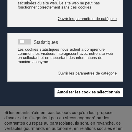
Que se passe-t-il dans un espace d'accueil pour enfants en milieu
scolaire ? Le CREDE, Centre de ressources en éducation de
l'enfance, propose un arrêt sur images au travers de la vidéo "La
pause de midi à l’APEMS de Béthusy" (2022). Les
professionnel·les y explorent une pratique pédagogique
participative.
À l’APEMS – accueil pour enfants en milieu scolaire - de Béthusy,
ce n’est pas forcément le contenu de l’assiette qui nourrit les
enfants. On est bien loin de la cantine et de ses règles placardées
au mur. Les professionnel·le·s y explorent une pratique
pédagogique innovante. Et les enfants se régalent.
Si les enfants n’aiment pas toujours ce qu’on leur propose
d’avaler et qu’ils goutent peu au stress engendré par les
contraintes du repas au parascolaire, ils sont, en revanche, de
véritables gourmands en autonomie, en relations sociales et en