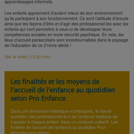
apprentissages informels.
Les enfants apprennent d’autant mieux de leur environnement
qu’ils participent à son fonctionnement. Ce sont l’attitude d’écoute
ainsi que les façons d’être et d’agir des professionnel·les avec les
enfants qui vont permettre à ceux-ci de développer leurs
compétences sociales en toute sécurité psychique. En cela, les
lieux d’accueil parascolaire sont incontournables dans le paysage
de l’éducation de ce 21ème siècle !
Voir la vidéo (13:53 min)
Les finalités et les moyens de
l'accueil de l'enfance au quotidien
selon Pro Enfance
Dans une démarche holistique et imbriquée, le travail
quotidien des professionnel∙le∙s de l’enfance implique de
s’ajuster à chaque enfant, dans un contexte collectif. Les
finalités de l'accueil de l'enfance au quotidien Pour
répondre aux missio…