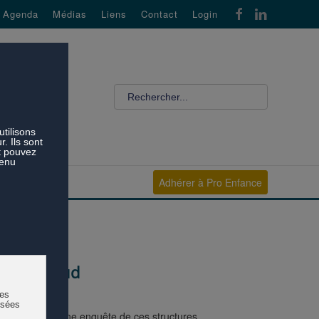
Agenda
Médias
Liens
Contact
Login
Adhérer à Pro Enfance
ton de Vaud
s BASS a mené une enquête de ces structures.