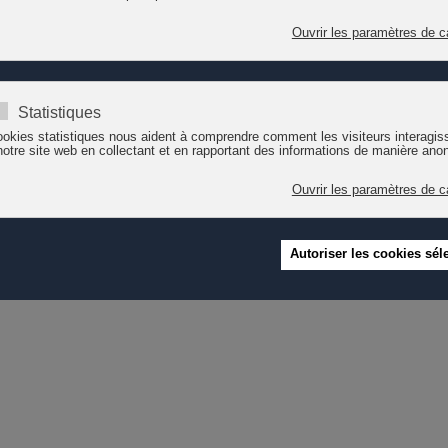
agement précoce pour des enfants âgés de 0 à 5 ans et de soutien à la 
 à l’autonomie pour les enfants, et d’autre part, de favoriser l’insertion
entation de ces structures est le premier élément réjouissant relevé 
ents, qui apprécient de pouvoir favoriser la socialisation de leurs enfan
et le renforcement du lien enfant-parent contribuent à prévenir des troub
 mélangent, bien que le risque de formation de groupes de même langue e
nir, ont été considérés comme des éléments décisifs par les parents – plu
lics sont continuellement renouvelés, a été identifié comme un défi centr