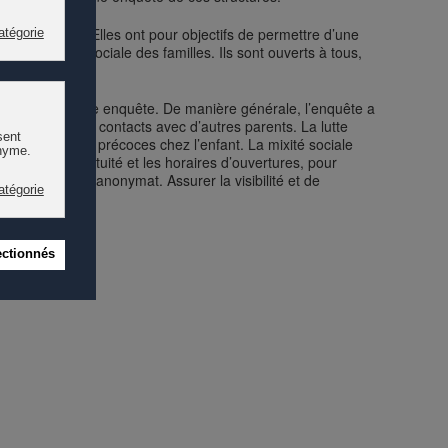
parentalité. Elles ont pour objectifs de permettre d’une
 et la mixité sociale des familles. Ils sont ouverts à tous,
au cours de cette enquête. De manière générale, l’enquête a
ts et établir des contacts avec d’autres parents. La lutte
les relationnels précoces chez l’enfant. La mixité sociale
xiste. La gratuité et les horaires d’ouvertures, pour
s encore que l’anonymat. Assurer la visibilité et de
al.