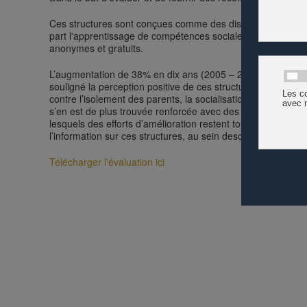
Ces structures sont conçues comme des dispositifs d’encour
part l'apprentissage de compétences sociales et la préparation
anonymes et gratuits.
L’augmentation de 38% en dix ans (2005 – 2015) de la fréqu
souligné la perception positive de ces structures par les par
contre l’isolement des parents, la socialisation de l’enfant 
s’en est de plus trouvée renforcée avec des publics qui se
lesquels des efforts d’amélioration restent toutefois à four
l’information sur ces structures, au sein desquelles les pub
Télécharger l'évaluation ici