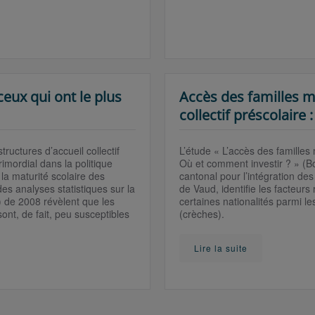
ceux qui ont le plus
Accès des familles mi
collectif préscolaire 
tructures d’accueil collectif
L’étude « L’accès des familles m
imordial dans la politique
Où et comment investir ? » (
 la maturité́ scolaire des
cantonal pour l’intégration de
es analyses statistiques sur la
de Vaud, identifie les facteur
) de 2008 révèlent que les
certaines nationalités parmi le
ont, de fait, peu susceptibles
(crèches).
Lire la suite