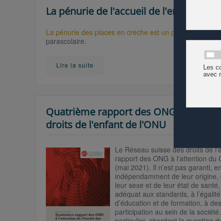
La pénurie de l'accueil de l'enfance en 
La pénurie des places en crèche est un problème persis
parascolaire.
Lire la suite
Quatrième rapport des ONG à l'attent
droits de l'enfant de l'ONU
Le Réseau suisse des droits de l'
rapport des ONG à l'attention du C
(mai 2021).
Il n’est pas garanti
, e
indépendamment de leur origine, 
leur sexe et de leur état de santé
adéquat aux stan
dard
s, à l’égali
d’édu
cation et de formation, à de
participation au sein de la société
particulier, abordent la question de