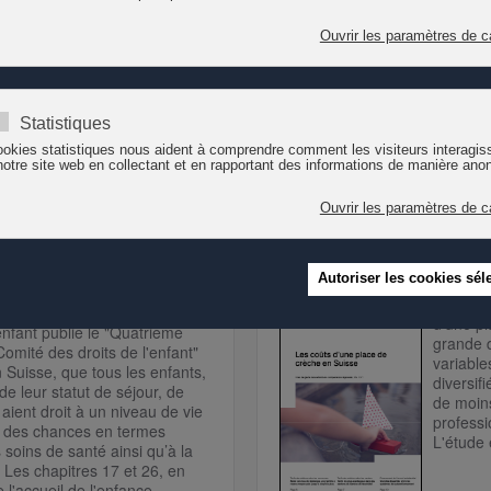
chiffres
tant en Suisse. Les chiffres avec la journaliste Géraldine Normand (R
ion du Comité des
Coûts des places de c
Crédit S
d’une p
enfant publie le "Quatrième
grande d
omité des droits de l'enfant"
variabl
n Suisse, que tous les enfants,
diversif
de leur statut
de séjour, de
de moin
,
aient droit à un niveau de vie
professi
té des chances en termes
L'étude
s soins de santé ain
si qu’à la
.
Les chapitres 17 et 26, en
 l'accueil de l'enfance.