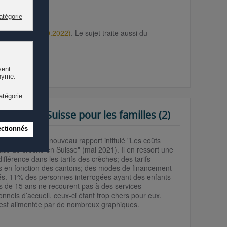
TS, 19h30, 04.10.2022)
. Le sujet traite aussi du
rèche en Suisse pour les familles (2)
uisse publie un nouveau rapport intitulé
"
Les coûts
lace de
crèche en Suisse" (mai 2021). Il en ressort une
ifférence dans les tarifs des crèches; des tarifs
es en fonction des cantons; des modes de financement
iés. 11% des personnes interrogées ayant des enfants
s de 15 ans ne recourent pas à des services
onnels d’accueil, ceux-ci étant trop chers pour eux.
 est alimentée par de nombreux graphiques.