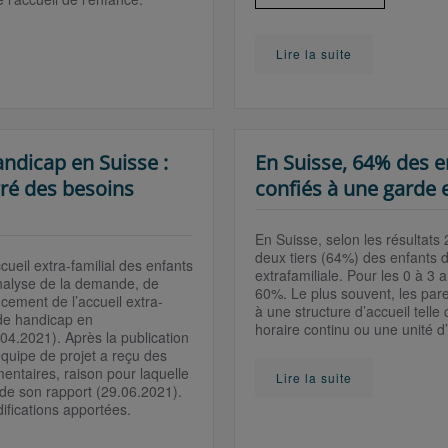
Lire la suite
andicap en Suisse :
En Suisse, 64% des e
gré des besoins
confiés à une garde e
En Suisse, selon les résultats 
deux tiers (64%) des enfants 
cueil extra-familial des enfants
extrafamiliale. Pour les 0 à 3 
analyse de la demande, de
60%. Le plus souvent, les par
cement de l’accueil extra-
à une structure d’accueil telle
 de handicap en
horaire continu ou une unité d
.04.2021)
. Après la publication
’équipe de projet a reçu des
entaires, raison pour laquelle
Lire la suite
 de son rapport (29.06.2021).
difications apportées.