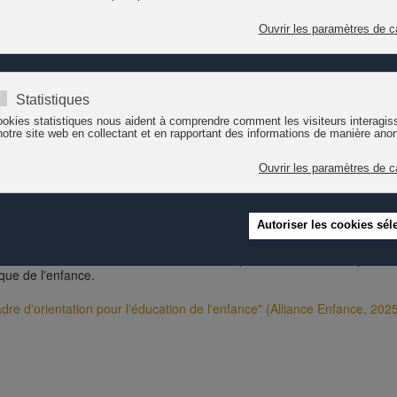
nder une vision de la qualité qui transcende les barrières linguistiques e
nce est issu de la pratique et intègre les conclusions des travaux scien
lé "Cadre d’orientation pour la formation, l’accueil et l’éducation de la 
e la prénatalité à l'âge de 12 ans, dans les différents domaines spécial
 a mandaté d'une part l’Institut Marie Meierhofer pour l’enfant (MMI) po
es pour rédiger le nouveau cadre d’orientation 2.0. Cette démarche autor
cipes universels.
e des exigences en termes de qualité et propose plusieurs pistes de réf
es métiers de l'enfance, la complexité du travail avec les enfants, la dive
visibles. Des éléments peuvent être mis en oeuvre sans injonctions. Le
iner en fonction des besoins. Il offre d'une part une source d'inspiratio
ique de l'enfance.
dre d'orientation pour l'éducation de l'enfance" (Alliance Enfance, 202