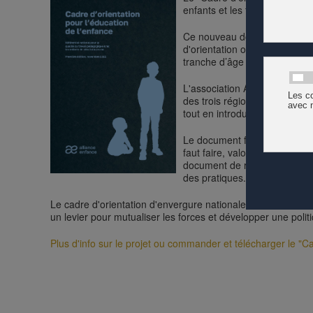
enfants et les familles et à fo
Ce nouveau document de référe
d'orientation originel, intitu
tranche d’âge élargie allant d
L'association Alliance Enfance
des trois régions linguistiqu
tout en introduisant des prin
Le document fondateur institu
faut faire, valorisant ainsi l
document de référence sont di
des pratiques.
Le cadre d'orientation d'envergure nationale est ainsi à décl
un levier pour mutualiser les forces et développer une polit
Plus d'info sur le projet ou commander et télécharger le "Ca