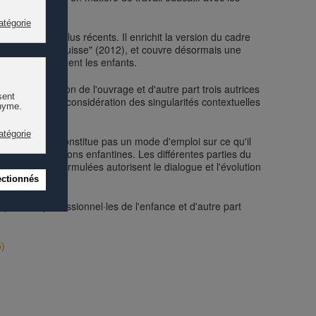
t disciplinaires.
tifiques les plus récents. Il enrichit la version du cadre
petite enfance en Suisse" (2012), et couvre désormais une
isés qui concernent les enfants.
ur la conception de l'ouvrage et d'autre part trois autrices
ise la prise en considération des singularités contextuelles
lexion. Il ne constitue pas un mode d'emploi sur ce qu'il
rsité des populations enfantines. Les différentes parties du
s questions formulées autorisent le dialogue et l'évolution
n pour les professionnel·les de l'enfance et d'autre part
5)