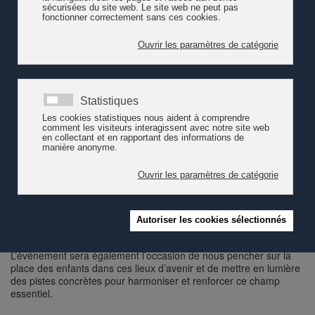
Coorganisé par Pro Enfance et la Ville de Lausanne, le colloque
"Accueil parascolaire romand, de l'état des lieux à des lieux
d'avenir" réunira des décideuses et décideurs, ainsi que des
professionnelles et professionels de l’enfance et les milieux de la
formation. Cette journée de formation a pour ambition de
poursuivre les réflexions à l’échelle romande autour des
conclusions de l’état des lieux du parascolaire réalisé par Pro
Enfance, et de les articuler aux axes développés dans le nouveau
concept parascolaire lausannois. Le 6 juin 2025, au Musée
olympique à Lausanne.
L’événement sera également l’occasion de nous pencher sur la
place des enfants dans ces lieux d’avenir et de mettre en lumière
des pistes concrètes pour harmoniser et renforcer ce champ
essentiel.