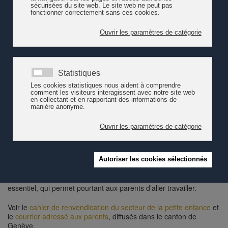
Genève - accueil de la petite enfance
Le personnel de certaines structures d'accueil de la petite
enfance se mettent en grève le 14 juin 2019, dans le canton de
Genève. Parce que les discriminations perdurent. Parce que les
métiers dits « féminins » comme ceux de la petite enfance sont
dévalorisés. Parce que la répartition des tâches reste
déséquilibrée.
Le personnel des structures d’accueil de la petite enfance est
toujours composé essentiellement de femmes travaillant à temps
partiel. Les moyens mis à disposition des institutions sont
insuffisants, ce qui a des conséquences importantes sur les
conditions de travail et de salaire. Faute de places de formation
en suffisance et en qualité, la pénurie d’éducateurs et
d'éducatrices de l’enfance impacte négativement la qualité de leur
travail et de leur santé. Le personnel souffre d’un manque de
reconnaissance de la valeur de son travail et de son rôle sociétal
essentiel, qui permet pourtant aux parents d’aller travailler.
Voir le
cahier de renvendication du secteur de la petite enfance
et
le
courrier adressé aux parents
, diffusés dans le canton de
Genève.