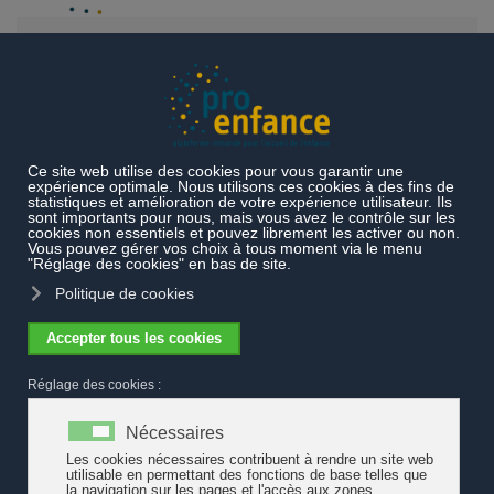
Accéder au contenu principal
Actualités
14 juin - Secteur de l'enfance en grève
14 juin - Secteur de l'enfance en grève
Cet article recense quelques actions transmises à
pro enfance,
en lien avec la grève des femmes du 14 juin 2019 et qui
concernent plus spécifiquement le secteur de l'enfance.
Certaines structures d'accueil proposent de sensibiliser les
parents ce jour-là, de s'habiller en violet et de travailler les
stéréotypes de genre avec les enfants car il s'agit de rester
disponible afin de soutenir les familles. D'autres feront grève afin
de faire entendre leurs revendications.